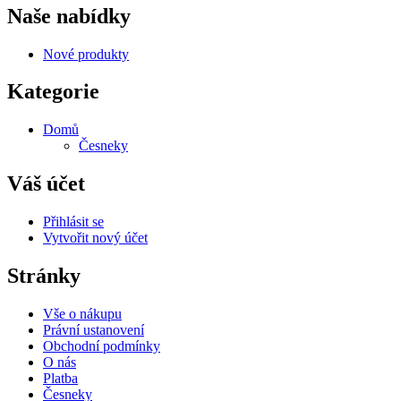
Naše nabídky
Nové produkty
Kategorie
Domů
Česneky
Váš účet
Přihlásit se
Vytvořit nový účet
Stránky
Vše o nákupu
Právní ustanovení
Obchodní podmínky
O nás
Platba
Česneky