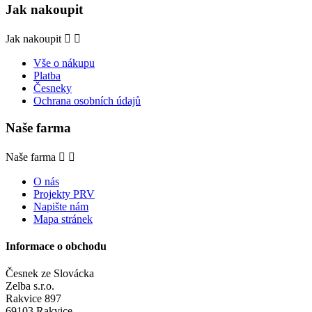
Jak nakoupit
Jak nakoupit


Vše o nákupu
Platba
Česneky
Ochrana osobních údajů
Naše farma
Naše farma


O nás
Projekty PRV
Napište nám
Mapa stránek
Informace o obchodu
Česnek ze Slovácka
Zelba s.r.o.
Rakvice 897
69103 Rakvice