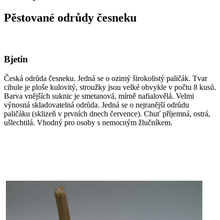
Pěstované odrůdy česneku
Bjetin
Česká odrůda česneku. Jedná se o ozimý širokolistý paličák. Tvar
cibule je ploše kulovitý, stroužky jsou velké obvykle v počtu 8 kusů.
Barva vnějších suknic je smetanová, mírně nafialovělá. Velmi
výnosná skladovatelná odrůda. Jedná se o nejranější odrůdu
paličáku (sklizeň v prvních dnech července). Chuť příjemná, ostrá,
ušlechtilá. Vhodný pro osoby s nemocným žlučníkem.