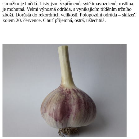
stroužku je hnědá. Listy jsou vzpřímené, sytě tmavozelené, rostlina
je mohutná. Velmi výnosná odrůda, s vynikajícím tříděním tržního
zboží. Dorůstá do rekordních velikostí. Polopozdní odrůda – sklizeň
kolem 20. července. Chuť příjemná, ostrá, ušlechtilá.