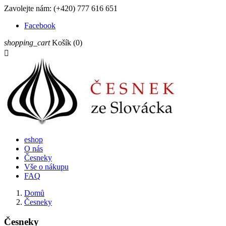
Zavolejte nám:
(+420) 777 616 651
Facebook
shopping_cart
Košík
(0)

eshop
O nás
Česneky
Vše o nákupu
FAQ
Domů
Česneky
Česneky