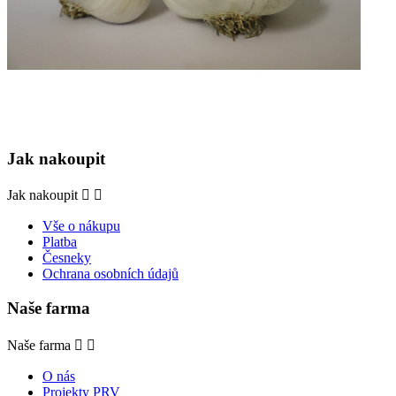
Jak nakoupit
Jak nakoupit


Vše o nákupu
Platba
Česneky
Ochrana osobních údajů
Naše farma
Naše farma


O nás
Projekty PRV