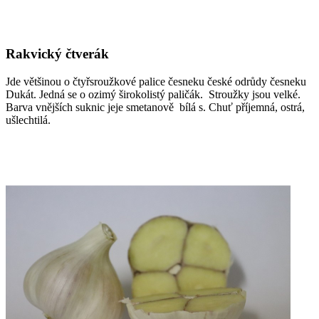
Rakvický čtverák
Jde většinou o čtyřsroužkové palice česneku české odrůdy česneku
Dukát. Jedná se o ozimý širokolistý paličák. Stroužky jsou velké.
Barva vnějších suknic jeje smetanově bílá s. Chuť příjemná, ostrá,
ušlechtilá.